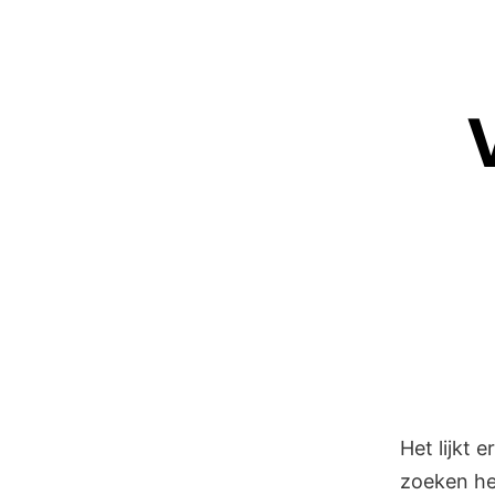
Ga
naar
de
inhoud
Het lijkt 
zoeken he