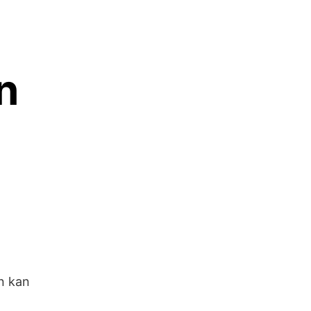
n
en kan